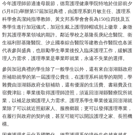
今年護理師節適逢母親節，德育護理健康學院特地於佳節前夕
(5月8日)舉辦第57屆加冠典禮，由護理系劉月敏主任、護理系
科學會高潔純指導教師、黃文邦系學會會長為150位四技及五
專學生進行加冠儀式，加冠生戴上護理師帽或別上徽章，象徵
對其護理專業領域的期許。鄰近學校之基隆長庚紀念醫院、衛
生福利部基隆醫院、汐止國泰綜合醫院等建教合作醫院也各派
代表參與盛典，也鼓勵學生畢業後投入臨床護理工作，緩解護
理人力需求，護理專業是畢業即就業，永遠不失業的選擇。
參與加冠典禮的學生除了一般學生以外，還有來自澎湖縣政府
所補助就學的第一屆護理公費生，在護理系科就學的期間，學
雜費由澎湖縣政府全額補助，還有優渥的生活費、書籍費及住
宿費津貼；畢業後取得護理師證照，須返回澎湖縣醫療院所就
業，以補足故鄉護理人力需求。護理系學生畢業後返回澎湖就
業除了可以就近照顧家人、服務鄉親；更可以發揮護理專業，
在履行與政府的契約後，甚至可能可以開設護理之家、長照機
構。
因應護理多元化及國際化，德育護理系的境外生也越來越多