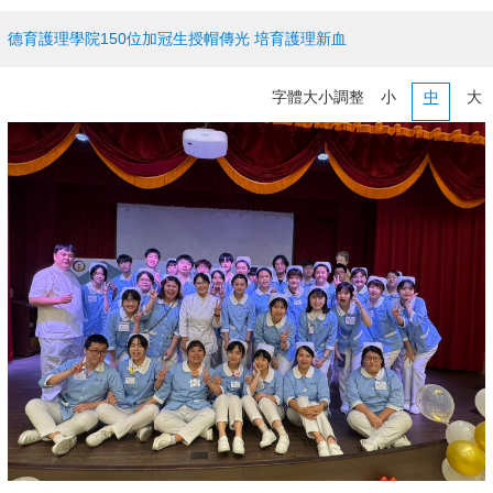
德育護理學院150位加冠生授帽傳光 培育護理新血
字體大小調整
小
中
大