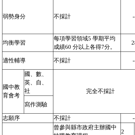
弱勢身分
不採計
-
每項學習領域5 學期平均
均衡學習
2
成績60 分以上各得7分。
適性輔導
不採計
-
國、數、
英、自、
國中教
社
完全不採計
育會考
寫作測驗
志願序
不採計
-
曾參與縣市政府主辦國中
2