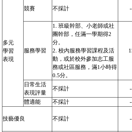
競賽
不採計
-
1. 班級幹部、小老師或社
團幹部，任滿一學期得2
分。
多元
服務學習
2. 校內服務學習課程及活
1
學習
動，或於校外參加志工服
表現
務或社區服務，滿1小時得
0.5分。
日常生活
不採計
-
表現評量
體適能
不採計
-
技藝優良
不採計
-