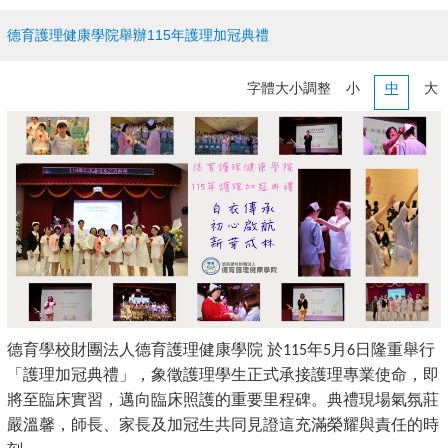
德育護理健康學院舉辦115年護理加冠典禮
字體大小調整
小
中
大
德育學校財團法人德育護理健康學院
於
年
月
日隆重舉行
115
5
6
「護理加冠典禮」，象徵護理學生正式承接護理專業使命，即
將至臨床實習，邁向臨床照護的重要里程碑。典禮現場氣氛莊
嚴溫馨，師長、家長及加冠生共同見證這充滿榮耀與責任的時