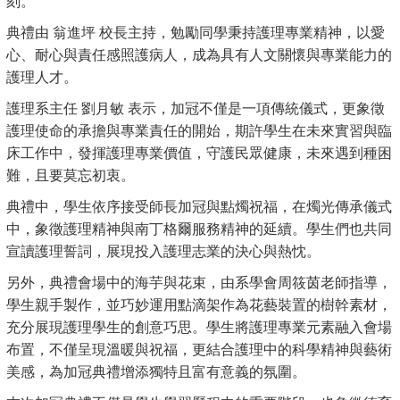
刻。
典禮由
翁進坪
校長主持，勉勵同學秉持護理專業精神，以愛
心、耐心與責任感照護病人，成為具有人文關懷與專業能力的
護理人才。
護理系主任
劉月敏
表示，加冠不僅是一項傳統儀式，更象徵
護理使命的承擔與專業責任的開始，期許學生在未來實習與臨
床工作中，發揮護理專業價值，守護民眾健康，未來遇到種困
難，且要莫忘初衷。
典禮中，學生依序接受師長加冠與點燭祝福，在燭光傳承儀式
中，象徵護理精神與南丁格爾服務精神的延續。學生們也共同
宣讀護理誓詞，展現投入護理志業的決心與熱忱。
另外，典禮會場中的海芋與花束，由系學會周筱茵老師指導，
學生親手製作，並巧妙運用點滴架作為花藝裝置的樹幹素材，
充分展現護理學生的創意巧思。學生將護理專業元素融入會場
布置，不僅呈現溫暖與祝福，更結合護理中的科學精神與藝術
美感，為加冠典禮增添獨特且富有意義的氛圍。