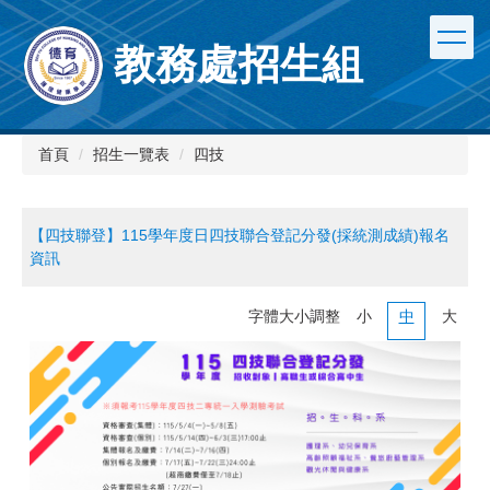
跳
到
教務處招生組
主
要
內
容
區
首頁
招生一覽表
四技
【四技聯登】115學年度日四技聯合登記分發(採統測成績)報名
資訊
字體大小調整
小
中
大