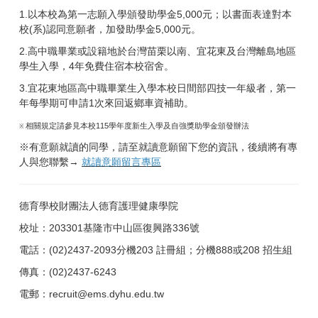
1.以本校為第一志願入學頒發助學金5,000元；以書面表達對本
校(系)認同意願者，加發助學金5,000元。
2.高中職畢業或設籍地於台灣苗栗以南、宜花東及台灣離島地區
學生入學，4年免費住宿本校宿舍。
3.宜花東地區高中職畢業生入學本校日間部四技一年級者，第一
年每學期可申請1次來回返鄉車資補助。
相關規定請參見本校115學年度新生入學及自強獎助學金頒發辦法
※
※有意願就讀的同學，請至就讀意願留下您的資訊，後續將有專
人與您聯繫→
就讀意願留言專區
德育學校財團法人德育護理健康學院
校址：203301基隆市中山區復興路336號
電話：(02)2437-2093分機203 註冊組；分機888或208 招生組
傳真：(02)2437-6243
電郵：
recruit@ems.dyhu.edu.tw