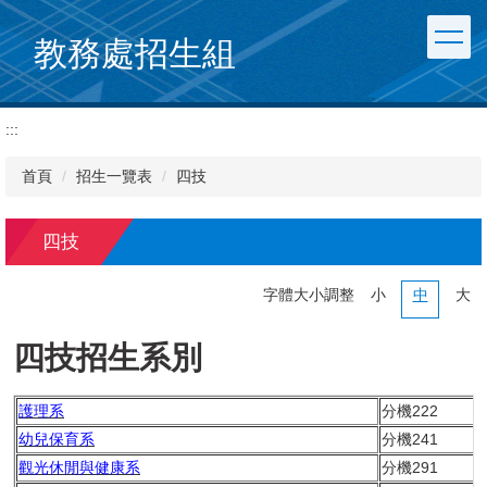
跳
到
教務處招生組
主
要
內
:::
容
區
首頁
招生一覽表
四技
四技
字體大小調整
小
中
大
四技招生系別
護理系
分機222
幼兒保育系
分機241
觀光休閒與健康系
分機291