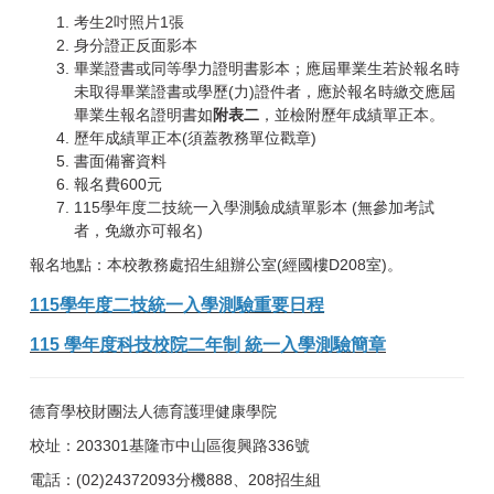
考生2吋照片1張
身分證正反面影本
畢業證書或同等學力證明書影本；應屆畢業生若於報名時
未取得畢業證書或學歷(力)證件者，應於報名時繳交應屆
畢業生報名證明書如
附表二
，並檢附歷年成績單正本。
歷年成績單正本(須蓋教務單位戳章)
書面備審資料
報名費600元
115學年度二技統一入學測驗成績單影本 (無參加考試
者，免繳亦可報名)
報名地點：本校教務處招生組辦公室(經國樓D208室)。
115學年度二技統一入學測驗重要日程
115 學年度科技校院二年制 統一入學測驗簡章
德育學校財團法人德育護理健康學院
校址：203301基隆市中山區復興路336號
電話：(02)24372093分機888、208招生組