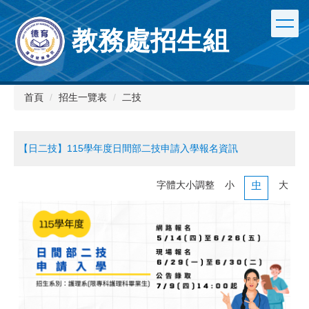
跳
到
教務處招生組
主
要
內
容
區
首頁
招生一覽表
二技
【日二技】115學年度日間部二技申請入學報名資訊
字體大小調整
小
中
大