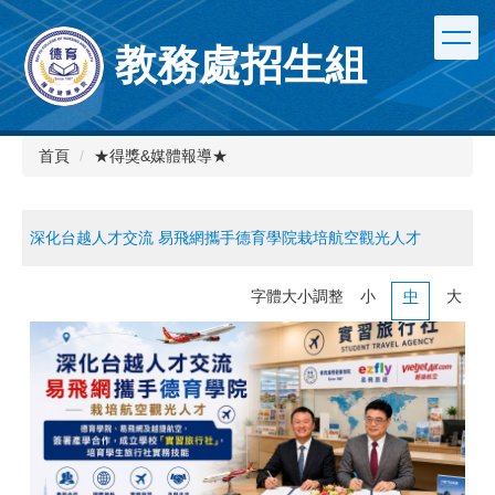
跳
到
教務處招生組
主
要
內
容
區
首頁
★得獎&媒體報導★
深化台越人才交流 易飛網攜手德育學院栽培航空觀光人才
字體大小調整
小
中
大