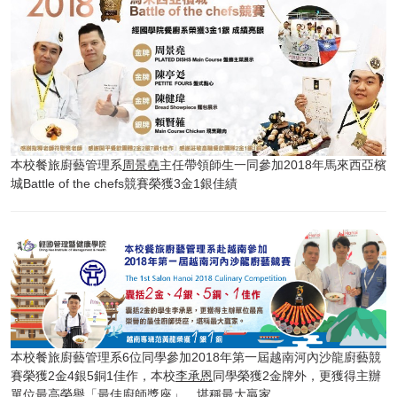
本校餐旅廚藝管理系
周景堯
主任帶領師生一同參加2018年馬來西亞檳
城Battle of the chefs競賽榮獲3金1銀佳績
本校餐旅廚藝管理系6位同學參加2018年第一屆越南河內沙龍廚藝競
賽榮獲2金4銀5銅1佳作，本校
李承恩
同學榮獲2金牌外，更獲得主辦
單位最高榮譽「最佳廚師獎座」，堪稱最大贏家。