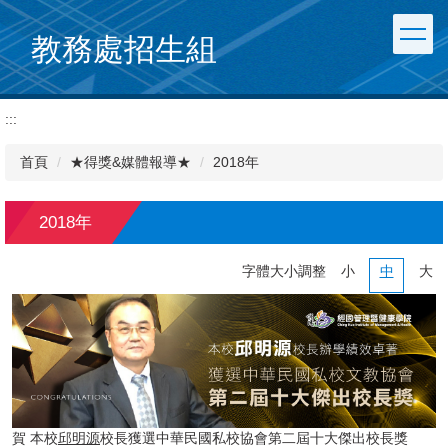
跳
到
教務處招生組
主
要
內
:::
容
區
首頁
★得獎&媒體報導★
2018年
2018年
字體大小調整
小
中
大
賀 本校
邱明源
校長獲選中華民國私校協會第二屆十大傑出校長獎