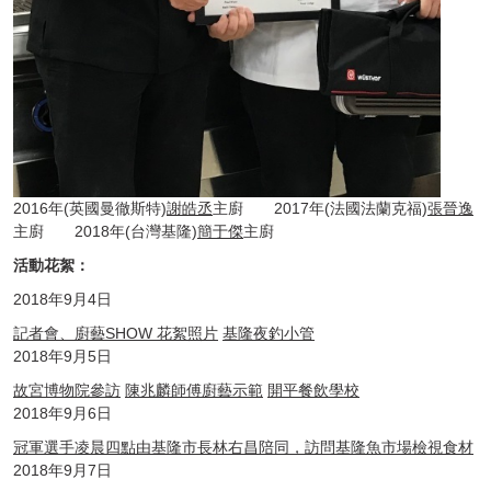
2016年(英國曼徹斯特)
謝皓丞
主廚 2017年(法國法蘭克福)
張晉逸
主廚 2018年(台灣基隆)
簡于傑
主廚
活動花絮：
2018年9月4日
記者會、廚藝SHOW 花絮照片
基隆夜釣小管
2018年9月5日
故宮博物院參訪
陳兆麟師傅廚藝示範
開平餐飲學校
2018年9月6日
冠軍選手凌晨四點由基隆市長林右昌陪同，訪問基隆魚市場檢視食材
2018年9月7日