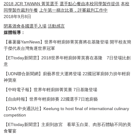
2018 JCR TAIWAN 菁英選手
選手點心餐由本校同學製作提供
本校
同學製作裁判午餐
上午第一梯次比賽，評審裁判工作中
2018年9月8日
閉幕酒會各國選手入場
活動感言
媒體報導：
【蕃薯藤YamNews】世界年輕廚師菁英賽將在基隆登場 開平校友簡
于傑代表台灣角逐世界冠軍
【ETtoday新聞雲】2018世界年輕廚師菁英賽在基隆 7日登場比創
意
【UDN聯合新聞網】廚藝界世大運將登場 22國冠軍廚師力拚年輕廚
神寶座
【中時電子報】世界年輕廚師菁英賽 7日基隆登場
【自由時報】世界年輕廚師賽 22國選手7日尬廚藝
【CNA 中央通訊社】Keelung to host final of international culinary
competition
【ETtoday新聞雲】主廚到故宮 看翠玉白菜、肉形石體驗不同的美
食饗宴