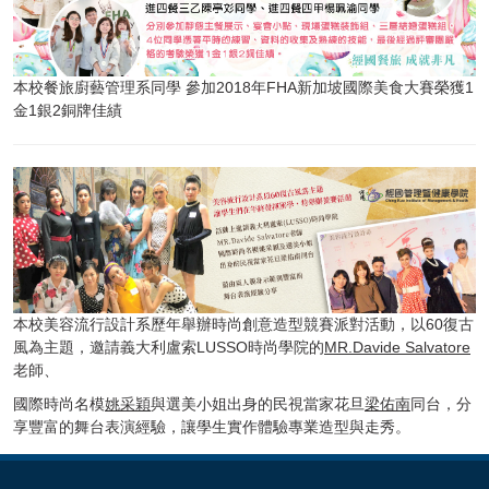
本校餐旅廚藝管理系同學 參加2018年FHA新加坡國際美食大賽榮獲1
金1銀2銅牌佳績
本校美容流行設計系歷年舉辦時尚創意造型競賽派對活動，以60復古
風為主題，邀請義大利盧索LUSSO時尚學院的
MR.Davide Salvatore
老師、
國際時尚名模
姚采穎
與選美小姐出身的民視當家花旦
梁佑南
同台，分
享豐富的舞台表演經驗，讓學生實作體驗專業造型與走秀。