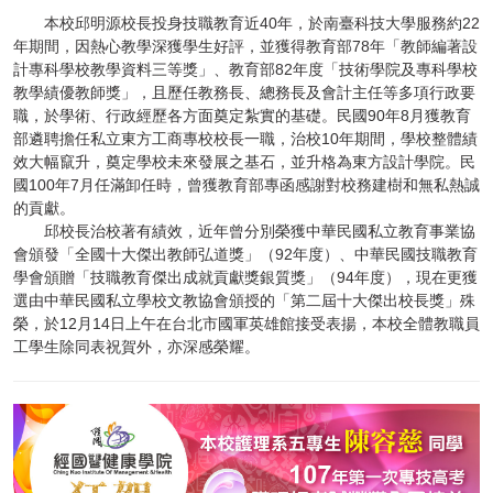
本校邱明源校長投身技職教育近40年，於南臺科技大學服務約22
年期間，因熱心教學深獲學生好評，並獲得教育部78年「教師編著設
計專科學校教學資料三等獎」、教育部82年度「技術學院及專科學校
教學績優教師獎」，且歷任教務長、總務長及會計主任等多項行政要
職，於學術、行政經歷各方面奠定紮實的基礎。民國90年8月獲教育
部遴聘擔任私立東方工商專校校長一職，治校10年期間，學校整體績
效大幅竄升，奠定學校未來發展之基石，並升格為東方設計學院。民
國100年7月任滿卸任時，曾獲教育部專函感謝對校務建樹和無私熱誠
的貢獻。
邱校長治校著有績效，近年曾分別榮獲中華民國私立教育事業協
會頒發「全國十大傑出教師弘道獎」（92年度）、中華民國技職教育
學會頒贈「技職教育傑出成就貢獻獎銀質獎」（94年度），現在更獲
選由中華民國私立學校文教協會頒授的「第二屆十大傑出校長獎」殊
榮，於12月14日上午在台北市國軍英雄館接受表揚，本校全體教職員
工學生除同表祝賀外，亦深感榮耀。