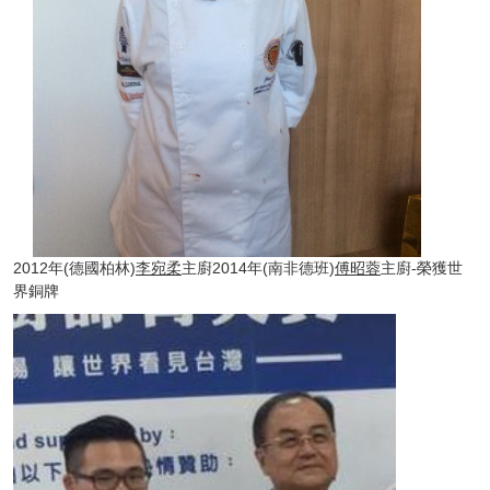
2012年(德國柏林)
李宛柔
主廚2014年(南非德班)
傅昭蓉
主廚-榮獲世
界銅牌