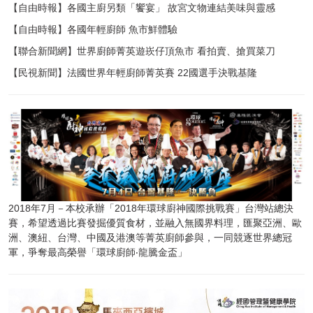
【自由時報】各國主廚另類「饗宴」 故宮文物連結美味與靈感
【自由時報】各國年輕廚師 魚市鮮體驗
【聯合新聞網】世界廚師菁英遊崁仔頂魚市 看拍賣、搶買菜刀
【民視新聞】法國世界年輕廚師菁英賽 22國選手決戰基隆
2018年7月－本校承辦「2018年環球廚神國際挑戰賽」台灣站總決
賽，希望透過比賽發掘優質食材，並融入無國界料理，匯聚亞洲、歐
洲、澳紐、台灣、中國及港澳等菁英廚師參與，一同競逐世界總冠
軍，爭奪最高榮譽「環球廚師‧龍騰金盃」