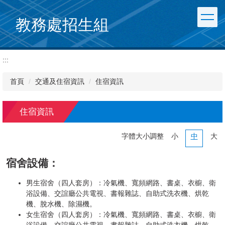
跳
到
教務處招生組
主
要
內
:::
容
區
首頁
交通及住宿資訊
住宿資訊
住宿資訊
字體大小調整
小
中
大
宿舍設備：
男生宿舍（四人套房）：冷氣機、寬頻網路、書桌、衣櫥、衛
浴設備、交誼廳公共電視、書報雜誌、自助式洗衣機、烘乾
機、脫水機、除濕機。
女生宿舍（四人套房）：冷氣機、寬頻網路、書桌、衣櫥、衛