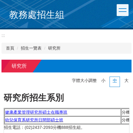
跳
到
教務處招生組
主
要
內
:::
容
區
首頁
招生一覽表
研究所
研究所
字體大小調整
小
中
大
研究所招生系別
健康產業管理研究所碩士在職專班
分機8
幼兒保育系研究所日間部碩士班
分機2
招生電話：(02)2437-2093分機888招生組。