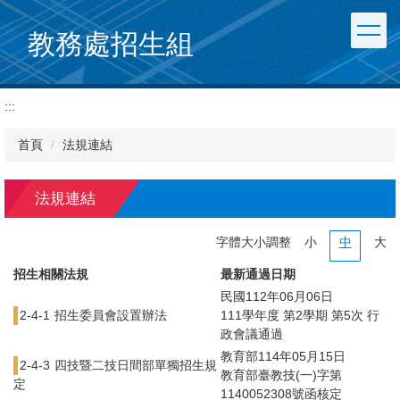
跳
到
教務處招生組
主
要
內
:::
容
區
首頁
法規連結
法規連結
字體大小調整
小
中
大
招生相關法規
最新通過日期
民國112年06月06日
2-4-1
招生委員會設置辦法
111學年度 第2學期 第5次 行
政會議通過
教育部114年05月15日
2-4-3
四技暨二技日間部單獨招生規
教育部臺教技(一)字第
定
1140052308號函核定