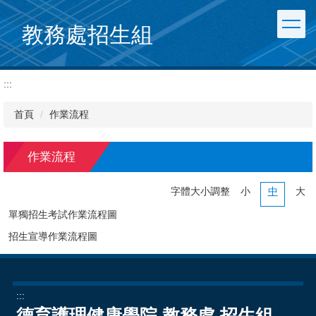
跳
到
教務處招生組
主
要
內
:::
容
區
首頁
作業流程
作業流程
字體大小調整
小
中
大
單獨招生考試作業流程圖
招生宣導作業流程圖
:::
德育護理健康學院 教務處 招生組