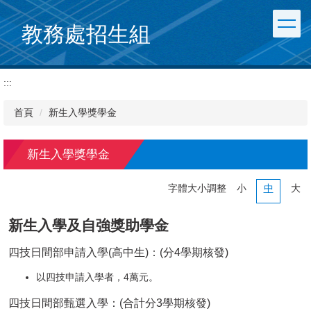
跳
到
教務處招生組
主
要
內
:::
容
區
首頁
新生入學獎學金
新生入學獎學金
字體大小調整
小
中
大
新生入學及自強獎助學金
四技日間部申請入學(高中生)：(分4學期核發)
以四技申請入學者，4萬元。
四技日間部甄選入學：(合計分3學期核發)