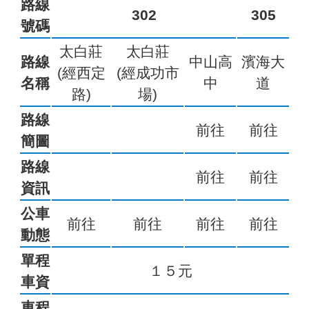
路線
302
305
號碼
太白莊
太白莊
路線
中山高
濱海大
(經西定
(經成功市
名稱
中
道
路)
場)
路線
前往
前往
簡圖
路線
前往
前往
資訊
公車
前往
前往
前往
前往
動態
單程
１５元
車資
車程