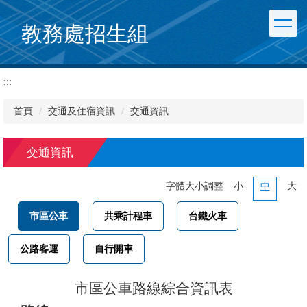
跳
到
教務處招生組
主
要
內
:::
容
區
首頁
交通及住宿資訊
交通資訊
交通資訊
字體大小調整
小
中
大
市區公車
共乘計程車
台鐵火車
公路客運
自行開車
市區公車路線綜合資訊表