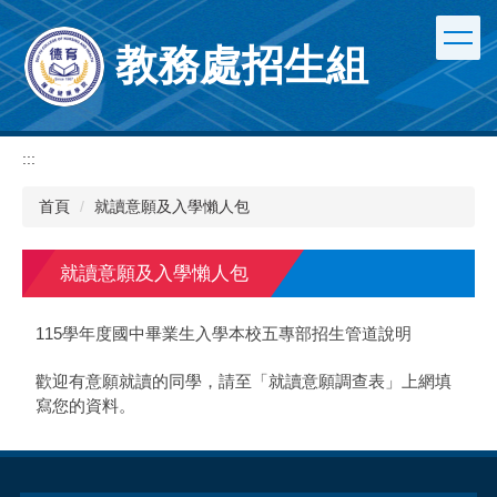
跳
到
教務處招生組
主
要
內
容
區
:::
首頁
就讀意願及入學懶人包
就讀意願及入學懶人包
115學年度國中畢業生入學本校五專部招生管道說明
歡迎有意願就讀的同學，請至「就讀意願調查表」上網填
寫您的資料。