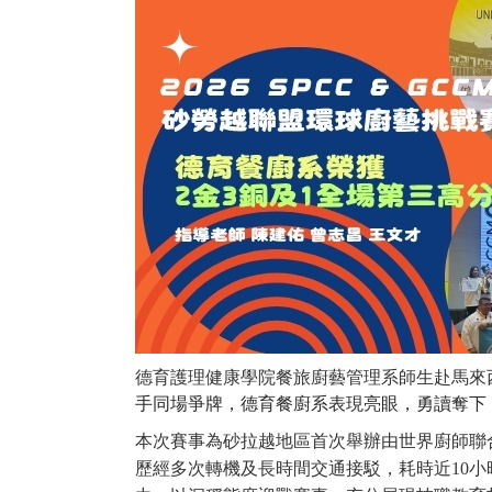
德育護理健康學院餐旅廚藝管理系師生赴馬來西
手同場爭牌，德育餐廚系表現亮眼，勇讀奪下
本次賽事為砂拉越地區首次舉辦由世界廚師聯
歷經多次轉機及長時間交通接駁，耗時近10