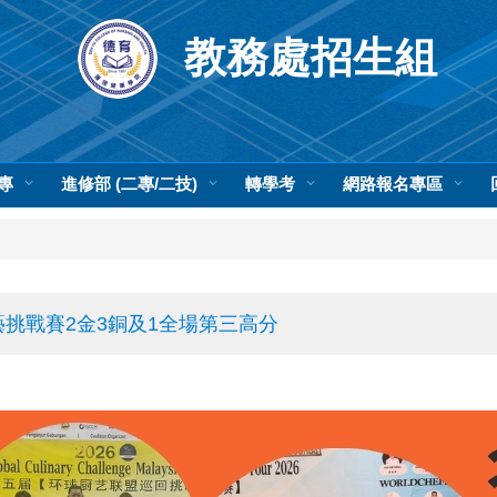
教務處招生組
專
進修部 (二專/二技)
轉學考
網路報名專區
藝挑戰賽2金3銅及1全場第三高分