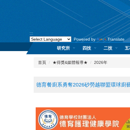
跳
到
主
要
內
:::
容
Powered by
Translate
區
研究所
四技
二技
五
首頁
★得獎&媒體報導★
2026年
德育餐廚系勇奪2026砂勞越聯盟環球廚