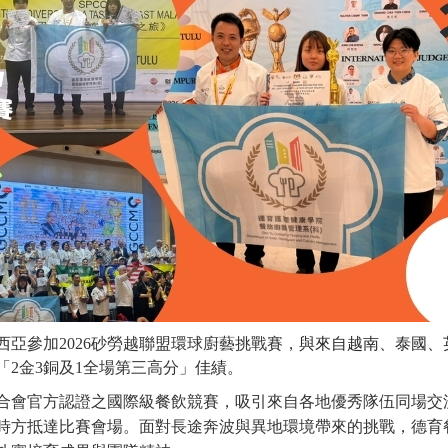
亞參加2026砂勞越聯盟環球廚藝挑戰賽，
與來自越南、泰國、
「
2金3銅及1全場第三高分
」佳績。
合會官方認證之國際級餐飲競賽，吸引來自各地優秀隊伍同場交
小時方抵達比賽會場。面對長途奔波與異地環境帶來的挑戰，德育