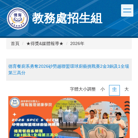
跳
到
教務處招生組
主
要
內
容
區
首頁
★得獎&媒體報導★
2026年
德育餐廚系勇奪2026砂勞越聯盟環球廚藝挑戰賽2金3銅及1全場
第三高分
字體大小調整
小
中
大