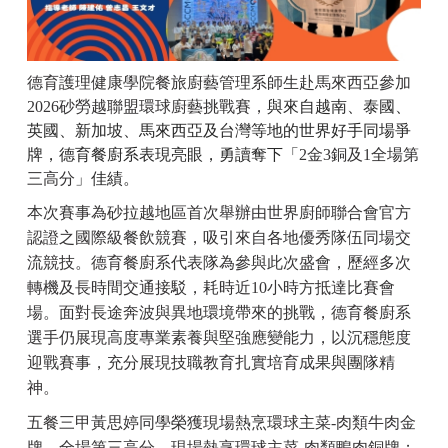
德育護理健康學院餐旅廚藝管理系師生赴馬來西亞參加
2026砂勞越聯盟環球廚藝挑戰賽，
與來自越南、泰國、
英國、新加坡、馬來西亞及台灣等地的世界好手同場爭
牌，德育餐廚系表現亮眼，勇讀奪下「
2金3銅及1全場第
三高分
」佳績。
本次賽事為砂拉越地區首次舉辦由世界廚師聯合會官方
認證之國際級餐飲競賽，吸引來自各地優秀隊伍同場交
流競技。德育餐廚系代表隊為參與此次盛會，歷經多次
轉機及長時間交通接駁，耗時近10小時方抵達比賽會
場。面對長途奔波與異地環境帶來的挑戰，德育餐廚系
選手仍展現高度專業素養與堅強應變能力，以沉穩態度
迎戰賽事，充分展現技職教育扎實培育成果與團隊精
神。
五餐三甲黃思婷同學榮獲現場熱烹環球主菜-肉類牛肉金
牌、全場第三高分、現場熱烹環球主菜-肉類鴨肉銅牌；