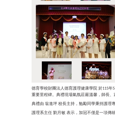
德育學校財團法人德育護理健康學院
於
年
115
5
重要里程碑。典禮現場氣氛莊嚴溫馨，師長、
典禮由
翁進坪
校長主持，勉勵同學秉持護理
護理系主任
劉月敏
表示，加冠不僅是一項傳