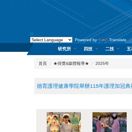
跳
到
主
要
內
:::
容
Powered by
Translate
區
研究所
四技
二技
五
首頁
★得獎&媒體報導★
2025年
德育護理健康學院舉辦115年護理加冠典