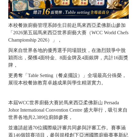
本校餐旅廚藝管理系師生日前赴馬來西亞柔佛新山參加
「
2026
第五屆馬來西亞世界廚藝大賽（
WCC World Chefs
Championship 2026
）」，
與來自世界各地的優秀選手同場競技，在激烈競爭中脫
穎而出，榮獲
4
面特金、
8
面金牌及
4
面銀牌，共計
16
面獎
牌，
更勇奪「
Table Setting
（餐桌擺設）」全場最高分殊榮，
展現本校餐旅教育卓越成果與學生精湛實力。
本屆
WCC
世界廚藝大賽於馬來西亞柔佛新山
Persada
Johor International Convention Centre
盛大舉行，吸引來自
世界各地共
2,389
位廚師參賽，
並邀請超過
70
位國際級評審共同參與評審工作。賽事涵
蓋
146
個競賽項目，參與規模創下亞洲國際廚藝賽事新紀