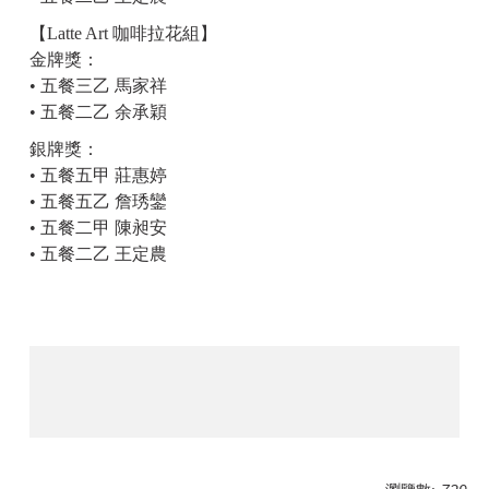
【
Latte Art
咖啡拉花組】
金牌獎：
•
五餐三乙 馬家祥
•
五餐二乙 余承穎
銀牌獎：
•
五餐五甲
莊惠婷
•
五餐五乙
詹琇鑾
•
五餐二甲
陳昶安
•
五餐二乙
王定農