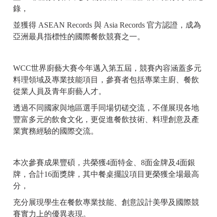
錄，
並獲得
ASEAN Records
與
Asia Records
官方認證，
成為
亞洲最具指標性的國際餐飲競賽之一。
WCC
世界廚藝大賽今年邁入第五屆，競賽內容涵蓋多元
料理領域及專業技能項目，參賽者包括專業主廚、餐飲
從業人員及青年廚藝人才。
透過不同國家與地區選手同場切磋交流，不僅展現各地
豐富多元的飲食文化，更促進餐飲技術、料理創意及產
業實務經驗的國際交流。
本次參賽成果豐碩，共榮獲
4
面特金、
8
面金牌及
4
面銀
牌，合計
16
面獎牌，其中餐桌擺設項目更榮獲全場最高
分，
充分展現學生在餐飲專業技能、創意設計美學及國際競
賽實力上的優異表現。