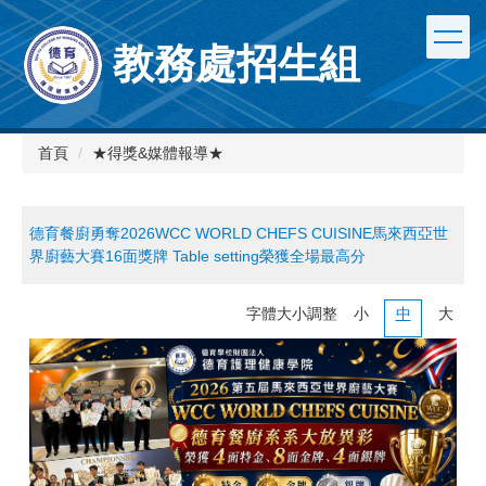
跳
到
教務處招生組
主
要
內
容
區
首頁
★得獎&媒體報導★
德育餐廚勇奪2026WCC WORLD CHEFS CUISINE馬來西亞世
界廚藝大賽16面獎牌 Table setting榮獲全場最高分
字體大小調整
小
中
大