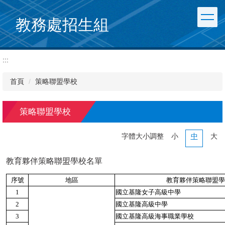
跳
到
教務處招生組
主
要
內
:::
容
區
首頁
策略聯盟學校
策略聯盟學校
字體大小調整
小
中
大
教育夥伴策略聯盟學校名單
序號
地區
教育夥伴策略聯盟學
1
國立基隆女子高級中學
2
國立基隆高級中學
3
國立基隆高級海事職業學校