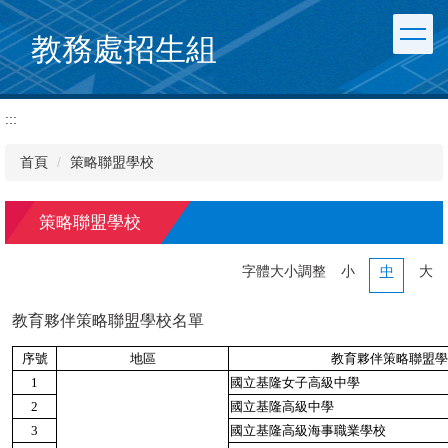
跳
到
教務處招生組
主
要
內
:::
容
區
首頁
策略聯盟學校
策略聯盟學校
字體大小調整
小
中
大
教育夥伴策略聯盟學校名單
序號
地區
教育夥伴策略聯盟學
1
國立基隆女子高級中學
2
國立基隆高級中學
3
國立基隆高級海事職業學校