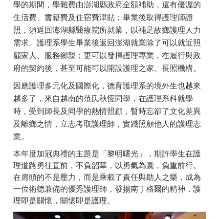
學的期間，學雜費由澎湖縣政府全額補助，還有優渥的
生活費、書籍費及住宿費津貼；畢業後取得護理師證
照，須返回澎湖縣醫療院所就業，以補足故鄉護理人力
需求。護理系學生畢業後返回澎湖就業除了可以就近照
顧家人、服務鄉親；更可以發揮護理專業，在履行與政
府的契約後，甚至可能可以開設護理之家、長照機構。
因應護理多元化及國際化，德育護理系的境外生也越來
越多了，來自越南的范氏秋恆同學，在護理系科就學
時，受到師長及同學的熱情照顧，暫時忘卻了文化差異
及離鄉之情，立志考取護理師，實踐照顧他人的護理志
業。
本年度加冠典禮的主題是「黎明曙光」，期許學生在護
理道路勇往直前，不負韶華，以勇氣為囊，負重前行。
在肩頭的不是壓力，而是乘載了責任與助人之樂，成為
一位術德兼備的優秀護理師，發揚南丁格爾的精神，護
理即是關懷，關懷即是護理。