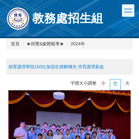
跳
到
教務處招生組
主
要
內
容
區
首頁
★得獎&媒體報導★
2024年
德育護理學院150位加冠生授帽傳光 培育護理新血
字體大小調整
小
中
大