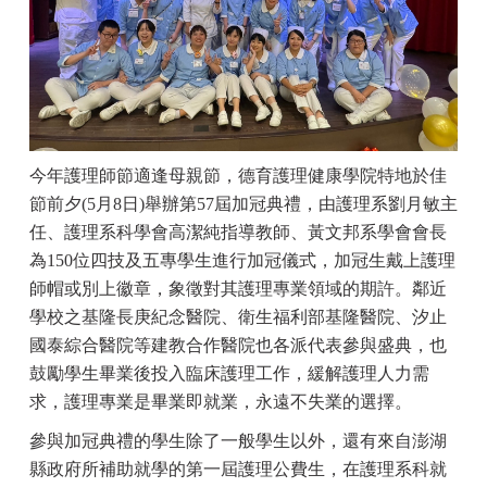
今年護理師節適逢母親節，德育護理健康學院特地於佳
節前夕(5月8日)舉辦第57屆加冠典禮，由護理系劉月敏主
任、護理系科學會高潔純指導教師、黃文邦系學會會長
為150位四技及五專學生進行加冠儀式，加冠生戴上護理
師帽或別上徽章，象徵對其護理專業領域的期許。鄰近
學校之基隆長庚紀念醫院、衛生福利部基隆醫院、汐止
國泰綜合醫院等建教合作醫院也各派代表參與盛典，也
鼓勵學生畢業後投入臨床護理工作，緩解護理人力需
求，護理專業是畢業即就業，永遠不失業的選擇。
參與加冠典禮的學生除了一般學生以外，還有來自澎湖
縣政府所補助就學的第一屆護理公費生，在護理系科就