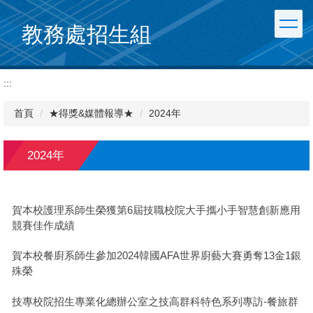
跳
到
教務處招生組
主
要
內
:::
容
區
首頁
★得獎&媒體報導★
2024年
2024年
賀本校護理系師生榮獲第6屆技職校院大手攜小手智慧創新應用
競賽佳作成績
賀本校餐廚系師生參加2024韓國AFA世界廚藝大賽勇奪13金1銀
殊榮
技專校院招生專業化總辦公室之技高群科特色系列專訪-餐旅群